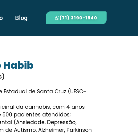
o
Blog
(71) 3190-1940
 Habib
s)
e Estadual de Santa Cruz (UESC-
icinal da cannabis, com 4 anos
e 500 pacientes atendidos;
ntal (Ansiedade, Depressão,
ém de Autismo, Alzheimer, Parkinson