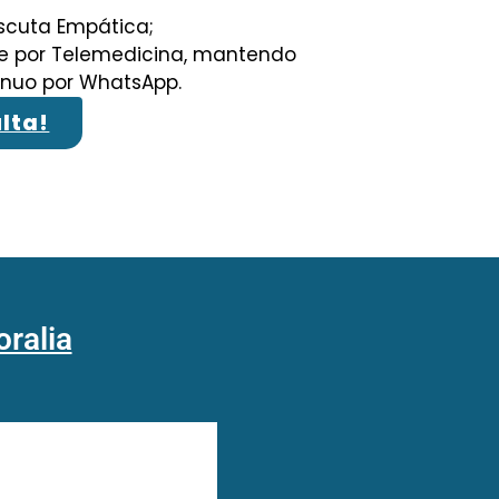
scuta Empática;
 e por Telemedicina, mantendo
uo por WhatsApp.
lta!
oralia