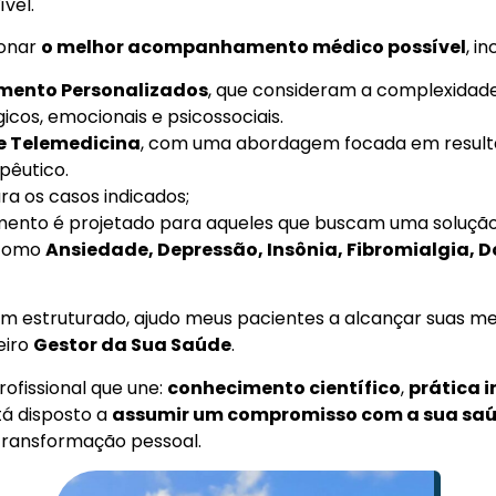
vel.
ionar
o melhor acompanhamento médico possível
, i
ento Personalizados
, que consideram a complexidade
icos, emocionais e psicossociais.
 e Telemedicina
, com uma abordagem focada em result
pêutico.
ara os casos indicados;
o é projetado para aqueles que buscam uma solução i
 como
Ansiedade, Depressão, Insônia, Fibromialgia, D
 estruturado, ajudo meus pacientes a alcançar suas me
eiro
Gestor da Sua Saúde
.
ofissional que une:
conhecimento científico
,
prática 
stá disposto a
assumir um compromisso com a sua sa
ransformação pessoal.