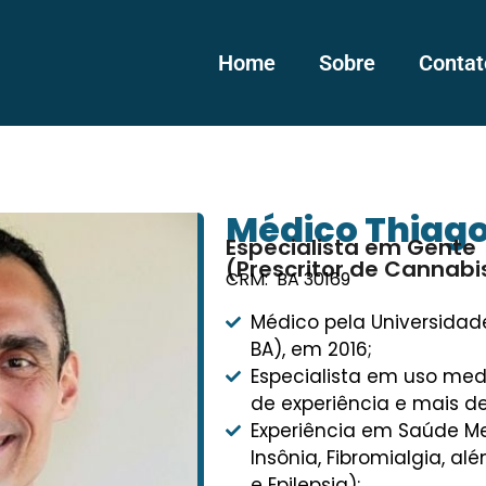
Home
Sobre
Contat
Médico Thiago
Especialista em Gente
(Prescritor de Cannabi
CRM: BA 30169
Médico pela Universidad
BA), em 2016;
Especialista em uso med
de experiência e mais d
Experiência em Saúde Me
Insônia, Fibromialgia, al
e Epilepsia);