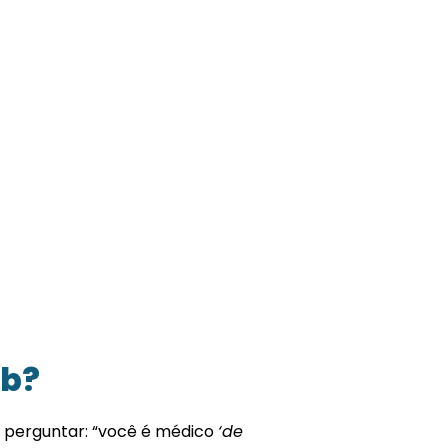
ib?
 perguntar: “você é médico
‘de