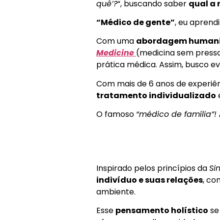
quê’?
“, buscando saber
qual a 
“Médico de gente”
, eu aprend
Com uma
abordagem humani
Medicine
(medicina sem pressa
prática médica. Assim, busco ev
Com mais de 6 anos de experi
tratamento individualizado
O famoso
“médico de família”!
Inspirado pelos princípios da
Si
indivíduo e suas relações
, co
ambiente.
Esse
pensamento holístico
se