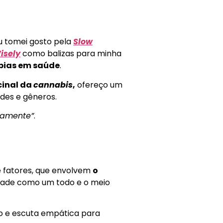
u tomei gosto pela
Slow
isely
como balizas para minha
bias em saúde
.
cinal da
cannabis
,
ofereço um
des e gêneros.
gamente”
.
de fatores, que envolvem
o
edade como um todo e o meio
o e escuta empática para