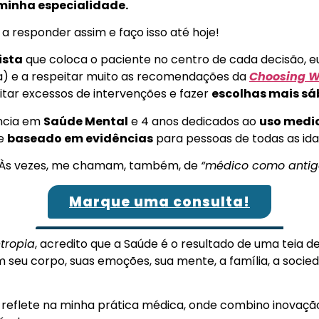
minha especialidade.
i a responder assim e faço isso até hoje!
sta
que coloca o paciente no centro de cada decisão, e
) e a respeitar muito as recomendações da
Choosing W
itar excessos de intervenções e fazer
escolhas mais sá
ência em
Saúde Mental
e 4 anos dedicados ao
uso medi
e
baseado em evidências
para pessoas de todas as ida
Às vezes, me chamam, também, de
“médico como anti
Marque uma consulta!
ntropia
, acredito que a Saúde é o resultado de uma teia 
m seu corpo, suas emoções, sua mente, a família, a soci
 reflete na minha prática médica, onde combino inovaçã